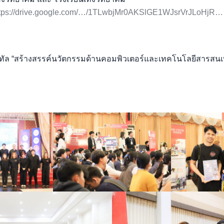
ttps://drive.google.com/…/1TLwbjMr0AKSlGE1WJsrVrJLoHjR…
ทัล “สร้างสรรค์นวัตกรรมด้านคอมพิวเตอร์และเทคโนโลยีสารสนเทศ