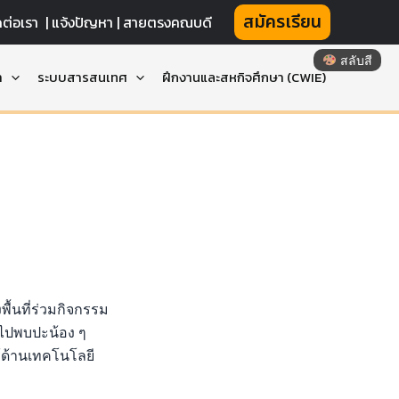
สมัครเรียน
ดต่อเรา
|
แจ้งปัญหา |
สายตรงคณบดี
สลับสี
า
ระบบสารสนเทศ
ฝึกงานและสหกิจศึกษา (CWIE)
ื้นที่ร่วมกิจกรรม
อไปพบปะน้อง ๆ
้ด้านเทคโนโลยี