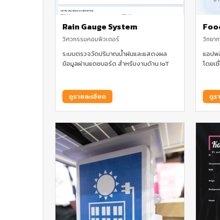
Rain Gauge System
Foo
วิศวกรรมคอมพิวเตอร์
วิทยาก
ระบบตรวจวัดปริมาณน้ำฝนและแสดงผล
แอปพล
ข้อมูลผ่านแดชบอร์ด สำหรับงานด้าน IoT
โดยเชื
ดูรายละเอียด
ดูร