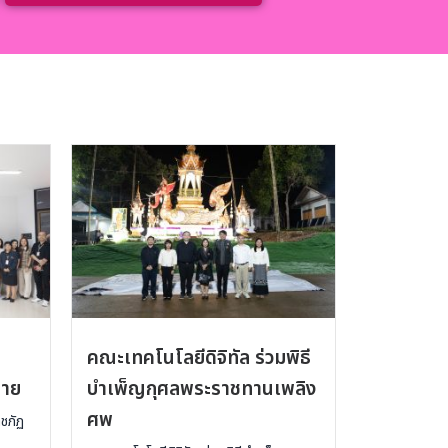
คณะเทคโนโลยีดิจิทัล ร่วมพิธี
ราย
บำเพ็ญกุศลพระราชทานเพลิง
ศพ
ชภัฏ