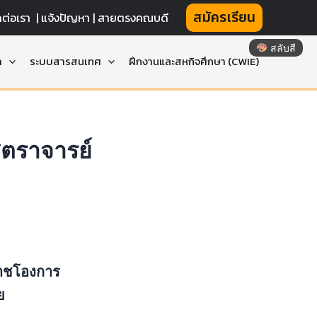
สมัครเรียน
ดต่อเรา
|
แจ้งปัญหา |
สายตรงคณบดี
สลับสี
า
ระบบสารสนเทศ
ฝึกงานและสหกิจศึกษา (CWIE)
สตราจารย์
าชโองการ
ย