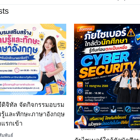
sts
ิจิทัล จัดกิจกรรมอบรม
มรู้และทักษะภาษาอังกฤษ
าแรกเข้า
ัมพันธ์