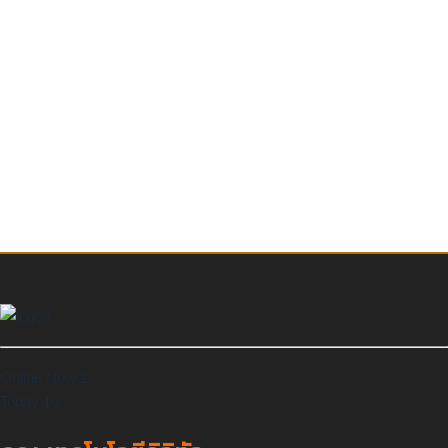
Online Now
2
Today
10