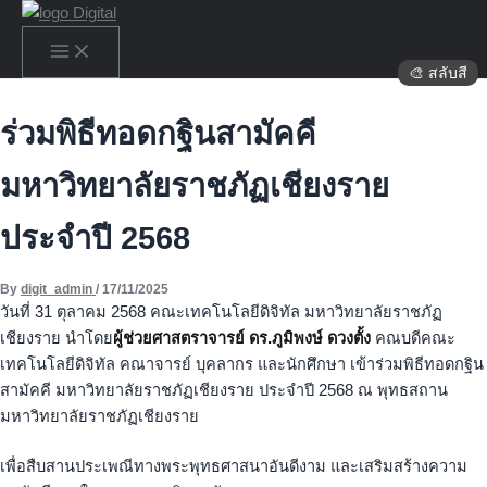
×
×
×
×
×
×
×
×
×
×
×
×
×
×
×
×
×
×
×
×
×
×
×
×
×
×
×
×
×
×
×
×
×
×
×
Skip to content
🎨 สลับสี
ร่วมพิธีทอดกฐินสามัคคี
มหาวิทยาลัยราชภัฏเชียงราย
ประจำปี 2568
By
digit_admin
/
17/11/2025
วันที่ 31 ตุลาคม 2568 คณะเทคโนโลยีดิจิทัล มหาวิทยาลัยราชภัฏ
เชียงราย นำโดย
ผู้ช่วยศาสตราจารย์ ดร.ภูมิพงษ์ ดวงตั้ง
คณบดีคณะ
เทคโนโลยีดิจิทัล คณาจารย์ บุคลากร และนักศึกษา เข้าร่วมพิธีทอดกฐิน
สามัคคี มหาวิทยาลัยราชภัฏเชียงราย ประจำปี 2568 ณ พุทธสถาน
มหาวิทยาลัยราชภัฏเชียงราย
เพื่อสืบสานประเพณีทางพระพุทธศาสนาอันดีงาม และเสริมสร้างความ