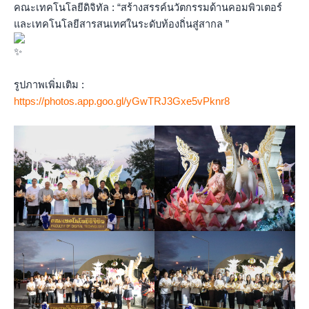
คณะเทคโนโลยีดิจิทัล : “สร้างสรรค์นวัตกรรมด้านคอมพิวเตอร์
และเทคโนโลยีสารสนเทศในระดับท้องถิ่นสู่สากล ”
รูปภาพเพิ่มเติม :
https://photos.app.goo.gl/yGwTRJ3Gxe5vPknr8