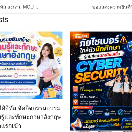
คณะเทคโนโลยีดิจิทัล ลงนาม MOU ร่วมกับโรงแรมแกรนด์ วิสต้า เชียงราย
sts
ิจิทัล จัดกิจกรรมอบรม
มรู้และทักษะภาษาอังกฤษ
าแรกเข้า