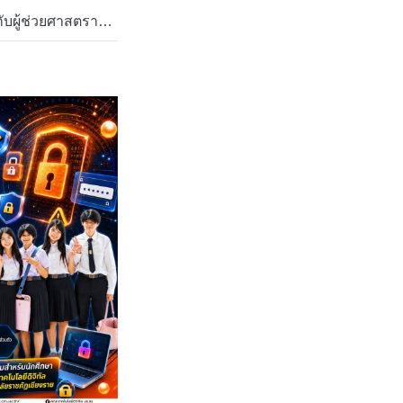
ขอแสดงความยินดีกับผู้ช่วยศาสตราจารย์ ดร.ภูมิพงษ์ ดวงตั้ง