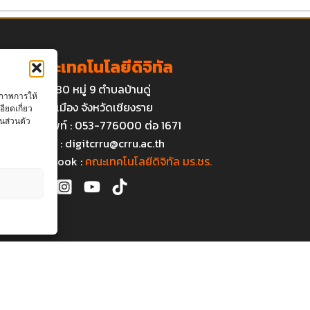
คณะเทคโนโลยีดิจิทัล
เลขที่ 80 หมู่ 9 ตำบลบ้านดู่
ุณภาพการให้
อำเภอเมือง จังหวัดเชียงราย
ียดเกี่ยว
นส่วนตัว
โทรศัพท์ : 053-776000 ต่อ 1671
Email :
digitcrru@crru.ac.th
Facebook :
คณะเทคโนโลยีดิจิทัล มร.ชร.
า
ht © 2026 Chiang Rai Rajabhat University, All rights reserved | FACULTY OF DIGITAL TE