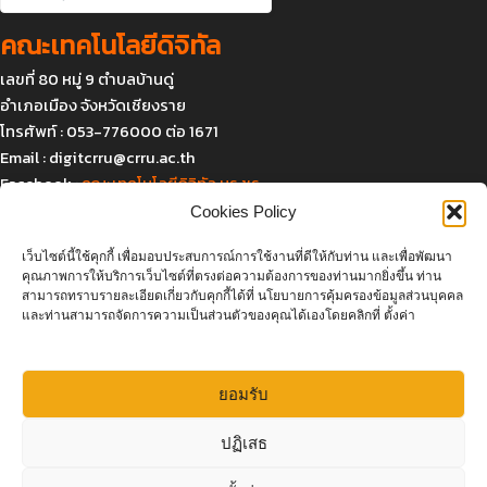
คณะเทคโนโลยีดิจิทัล
เลขที่ 80 หมู่ 9 ตำบลบ้านดู่
อำเภอเมือง จังหวัดเชียงราย
โทรศัพท์ : 053-776000 ต่อ 1671
Email :
digitcrru@crru.ac.th
Facebook :
คณะเทคโนโลยีดิจิทัล มร.ชร.
Cookies Policy
เว็บไซต์นี้ใช้คุกกี้ เพื่อมอบประสบการณ์การใช้งานที่ดีให้กับท่าน และเพื่อพัฒนา
แผนที่และการเดินทาง
คุณภาพการให้บริการเว็บไซต์ที่ตรงต่อความต้องการของท่านมากยิ่งขึ้น ท่าน
สามารถทราบรายละเอียดเกี่ยวกับคุกกี้ได้ที่ นโยบายการคุ้มครองข้อมูลส่วนบุคคล
และท่านสามารถจัดการความเป็นส่วนตัวของคุณได้เองโดยคลิกที่ ตั้งค่า
ยอมรับ
Click to accept marketing cookies and
ปฏิเสธ
enable this content