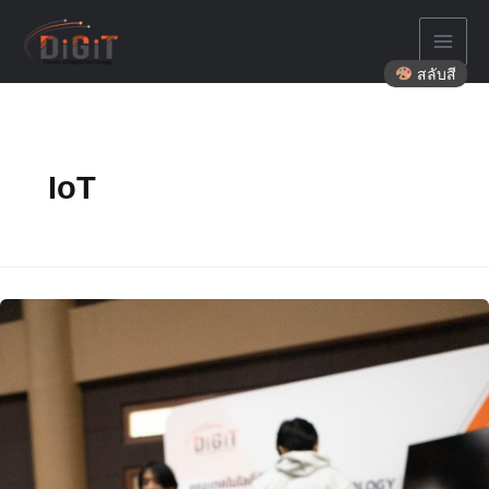
Skip
to
content
สลับสี
IoT
Rain
Gauge
System