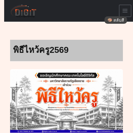
Skip
to
content
สลับสี
พิธีไหว้ครู2569
พิธี
ไหว้
ครู
ประจำ
ปี
การ
ศึกษา
2569