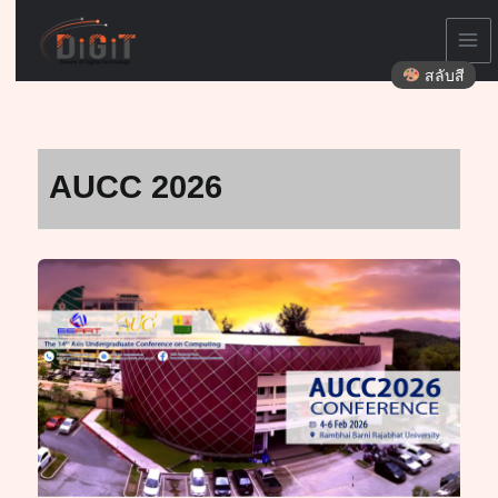
Skip
to
content
สลับสี
AUCC 2026
คณะ
เทคโนโลยี
ดิจิทัล
มรภ.เชียงราย
คว้า
42
รางวัล
เวที
ระดับ
เอเชีย