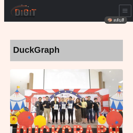
Skip
to
content
สลับสี
DuckGraph
Seminar
&
Graphic
Design
Exhibition
2025