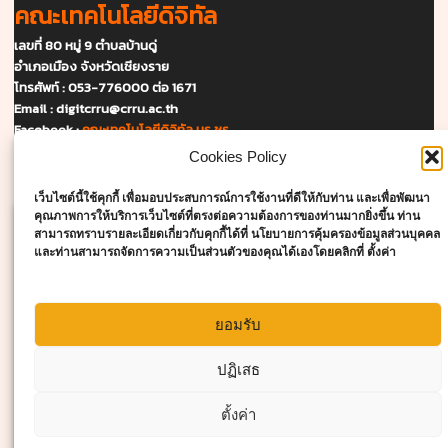
คณะเทคโนโลยีดิจิทัล
เลขที่ 80 หมู่ 9 ตำบลบ้านดู่
อำเภอเมือง จังหวัดเชียงราย
โทรศัพท์ : 053-776000 ต่อ 1671
Email :
digitcrru@crru.ac.th
Facebook :
คณะเทคโนโลยีดิจิทัล มร.ชร.
Cookies Policy
แผนที่และการเดินทาง
เว็บไซต์นี้ใช้คุกกี้ เพื่อมอบประสบการณ์การใช้งานที่ดีให้กับท่าน และเพื่อพัฒนา
คุณภาพการให้บริการเว็บไซต์ที่ตรงต่อความต้องการของท่านมากยิ่งขึ้น ท่าน
สามารถทราบรายละเอียดเกี่ยวกับคุกกี้ได้ที่ นโยบายการคุ้มครองข้อมูลส่วนบุคคล
และท่านสามารถจัดการความเป็นส่วนตัวของคุณได้เองโดยคลิกที่ ตั้งค่า
ยอมรับ
Click to accept marketing cookies and
enable this content
ปฏิเสธ
ตั้งค่า
สอบถามเพิ่มเติม