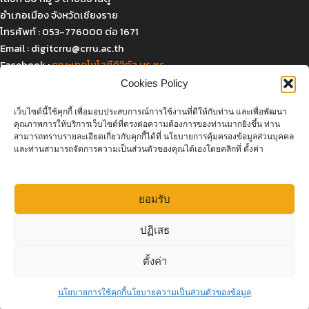
อำเภอเมือง จังหวัดเชียงราย
โทรศัพท์ : 053-776000 ต่อ 1671
Email :
digitcrru@crru.ac.th
Facebook :
คณะเทคโนโลยีดิจิทัล มร.ชร.
Cookies Policy
เว็บไซต์นี้ใช้คุกกี้ เพื่อมอบประสบการณ์การใช้งานที่ดีให้กับท่าน และเพื่อพัฒนา
แผนที่และการเดินทาง
คุณภาพการให้บริการเว็บไซต์ที่ตรงต่อความต้องการของท่านมากยิ่งขึ้น ท่าน
สามารถทราบรายละเอียดเกี่ยวกับคุกกี้ได้ที่ นโยบายการคุ้มครองข้อมูลส่วนบุคคล
และท่านสามารถจัดการความเป็นส่วนตัวของคุณได้เองโดยคลิกที่ ตั้งค่า
ยอมรับ
Click to accept marketing cookies and
ปฏิเสธ
enable this content
Open 
ตั้งค่า
สอบถามเพิ่มเติม
นโยบายการใช้คุกกี้
นโยบายความเป็นส่วนตัวของข้อมูล