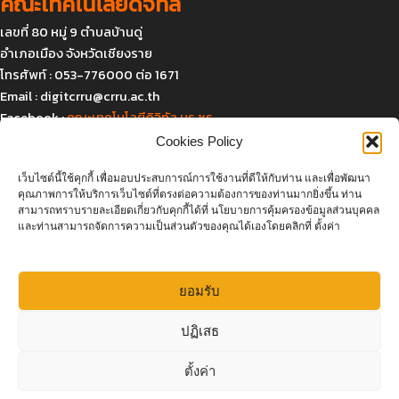
คณะเทคโนโลยีดิจิทัล
เลขที่ 80 หมู่ 9 ตำบลบ้านดู่
อำเภอเมือง จังหวัดเชียงราย
โทรศัพท์ : 053-776000 ต่อ 1671
Email :
digitcrru@crru.ac.th
Facebook :
คณะเทคโนโลยีดิจิทัล มร.ชร.
Cookies Policy
เว็บไซต์นี้ใช้คุกกี้ เพื่อมอบประสบการณ์การใช้งานที่ดีให้กับท่าน และเพื่อพัฒนา
แผนที่และการเดินทาง
คุณภาพการให้บริการเว็บไซต์ที่ตรงต่อความต้องการของท่านมากยิ่งขึ้น ท่าน
สามารถทราบรายละเอียดเกี่ยวกับคุกกี้ได้ที่ นโยบายการคุ้มครองข้อมูลส่วนบุคคล
และท่านสามารถจัดการความเป็นส่วนตัวของคุณได้เองโดยคลิกที่ ตั้งค่า
ยอมรับ
Click to accept marketing cookies and
ปฏิเสธ
enable this content
ตั้งค่า
สอบถามเพิ่มเติม