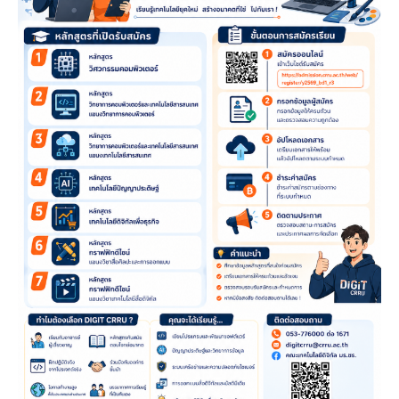
อนาคต
สาย
ดิจิทัล
ไป
กับ
เรา