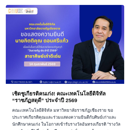
เชิดชู
เกียรติ
คน
เก่ง!
คณะ
เทคโนโลยี
ดิจิทัล
“ราชภัฏ
สดุดี”
ประจำ
ปี
2569
เชิดชูเกียรติคนเก่ง! คณะเทคโนโลยีดิจิทัล
“ราชภัฏสดุดี” ประจำปี 2569
คณะเทคโนโลยีดิจิทัล มหาวิทยาลัยราชภัฏเชียงราย ขอ
ประกาศเกียรติคุณและร่วมแสดงความยินดีกับศิษย์เก่าและ
นักศึกษาคนเก่ง ในโอกาสเข้ารับรางวัลอันทรงเกียรติ “รางวัล