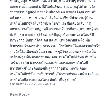
ราชภัฏสดุดี” ซึ่งสะท้อนถึงความมุ่งมั่น ความรู้ ความสามารถ
และการเป็นแบบอย่างที่ดีให้กับสังคม รายนามผู้ได้รับรางวัล
รางวัลราชภัฏสดุดี สาขาศิษย์เก่าดีเด่น นายกิตติคุณ ดอนศรี
แก้วแบบอย่างของความสำเร็จในวิชาชีพ ที่นำความรู้ด้าน
เทคโนโลยีดิจิทัลไปสร้างประโยชน์และชื่อเสียงกลับมาสู่
สถาบัน รางวัลราชภัฏสดุดี สาขานักศึกษาดีเด่น (ประเภทผู้นำ
นักศึกษา) นางสาวสุรีรัตน์ วงค์ปัญญาตัวแทนคนรุ่นใหม่ที่มี
ทักษะการเป็นผู้นำโดดเด่น และทุ่มเทแรงกายแรงใจเพื่อ
กิจกรรมสร้างสรรค์ของส่วนรวม เกียรติประวัติแห่งความสำเร็จ
รางวัลนี้ไม่เพียงแต่เป็นความภาคภูมิใจส่วนบุคคล แต่ยังเป็น
เครื่องพิสูจน์ถึงศักยภาพของ คณะเทคโนโลยีดิจิทัล ที่มุ่งมั่น
“สร้างสรรค์นวัตกรรมด้านคอมพิวเตอร์และเทคโนโลยี
สารสนเทศในระดับท้องถิ่นสู่สากล” อย่างแท้จริง คณะ
เทคโนโลยีดิจิทัล : “สร้างสรรค์นวัตกรรมด้านคอมพิวเตอร์และ
เทคโนโลยีสารสนเทศในระดับท้องถิ่นสู่สากล”
11/02/2026
/
ข่าวสาร
,
ประชาสัมพันธ์
Read Post »