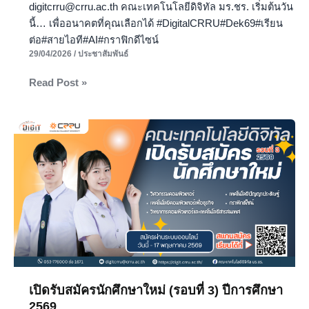
digitcrru@crru.ac.th คณะเทคโนโลยีดิจิทัล มร.ชร. เริ่มต้นวัน
นี้… เพื่ออนาคตที่คุณเลือกได้ #DigitalCRRU#Dek69#เรียน
ต่อ#สายไอที#AI#กราฟิกดีไซน์
29/04/2026
/
ประชาสัมพันธ์
Read Post »
เปิด
รับ
สมัคร
นักศึกษา
ใหม่
(รอบ
ที่
3)
ปี
การ
เปิดรับสมัครนักศึกษาใหม่ (รอบที่ 3) ปีการศึกษา
ศึกษา
2569