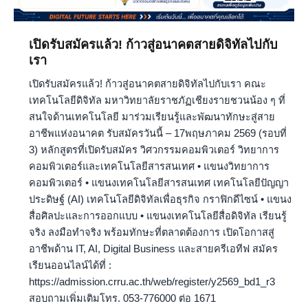
เปิดรับสมัครแล้ว! ก้าวสู่อนาคตสายดิจิทัลไปกับ
เรา
เปิดรับสมัครแล้ว! ก้าวสู่อนาคตสายดิจิทัลไปกับเรา คณะ
เทคโนโลยีดิจิทัล มหาวิทยาลัยราชภัฏเชียงรายชวนน้อง ๆ ที่
สนใจด้านเทคโนโลยี มาร่วมเรียนรู้และพัฒนาทักษะสู่สาย
อาชีพแห่งอนาคต รับสมัครวันนี้ – 17พฤษภาคม 2569 (รอบที่
3) หลักสูตรที่เปิดรับสมัคร วิศวกรรมคอมพิวเตอร์ วิทยาการ
คอมพิวเตอร์และเทคโนโลยีสารสนเทศ • แขนงวิทยาการ
คอมพิวเตอร์ • แขนงเทคโนโลยีสารสนเทศ เทคโนโลยีปัญญา
ประดิษฐ์ (AI) เทคโนโลยีดิจิทัลเพื่อธุรกิจ กราฟิกดีไซน์ • แขนง
สื่อศิลปะและการออกแบบ • แขนงเทคโนโลยีสื่อดิจิทัล เรียนรู้
จริง ลงมือทำจริง พร้อมทักษะที่ตลาดต้องการ เปิดโอกาสสู่
อาชีพด้าน IT, AI, Digital Business และสายครีเอทีฟ สมัคร
เรียนออนไลน์ได้ที่ :
https://admission.crru.ac.th/web/register/y2569_bd1_r3
สอบถามเพิ่มเติมโทร. 053-776000 ต่อ 1671