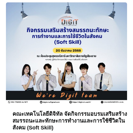
คณะ
เทคโนโลยี
ดิจิทัล
จัด
กิจกรรม
อบรม
เสริม
สร้าง
สมรรถนะ
และ
ทักษะ
การ
ทำงาน
และ
การ
ใช้
คณะเทคโนโลยีดิจิทัล จัดกิจกรรมอบรมเสริมสร้าง
ชีวิต
สมรรถนะและทักษะการทำงานและการใช้ชีวิตใน
สังคม (Soft Skill)
ใน