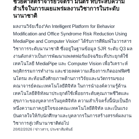
ช่วยศาสตราจารย์วิจิตรา มนตรี ที่ประสบความ
รา
สำเร็จในการเผยแพร่ผลงานวิชาการในระดับ
มนตรี
นานาชาติ
ที่
ผลงานวิจัยเรื่อง“An Intelligent Platform for Behavior
ประสบ
Modification and Office Syndrome Risk Reduction Using
ความ
MediaPipe and Computer Vision” ได้รับการตีพิมพ์ในวารสาร
สำเร็จ
วิชาการระดับนานาชาติ ซึ่งอยู่ในฐานข้อมูล SJR ระดับ Q3 ผล
ใน
งานดังกล่าวเป็นการพัฒนาแพลตฟอร์มอัจฉริยะที่ประยุกต์ใช้
การ
เทคโนโลยี MediaPipe และ Computer Vision เพื่อวิเคราะห์
เผย
พฤติกรรมการทำงาน และช่วยลดความเสี่ยงการเกิดออฟฟิศซิ
แพร่
นโดรม สะท้อนถึงศักยภาพด้านการวิจัยและนวัตกรรมของ
ผล
คณาจารย์คณะเทคโนโลยีดิจิทัล ในการนำองค์ความรู้ด้าน
งาน
เทคโนโลยีดิจิทัลมาประยุกต์ใช้เพื่อยกระดับคุณภาพชีวิตและ
วิชาการ
สุขภาวะของบุคลากรในยุคดิจิทัล ความสำเร็จครั้งนี้นับเป็นอีก
ใน
หนึ่งความภาคภูมิใจของคณะเทคโนโลยีดิจิทัล และเป็นแรง
ระดับ
บันดาลใจให้กับนักศึกษาและบุคลากรในการสร้างสรรค์ผลงาน
นานาชาติ
วิชาการสู่เวทีนานาชาติต่อไป
20/02/2026
/
ข่าวสาร
,
ประชาสัมพันธ์