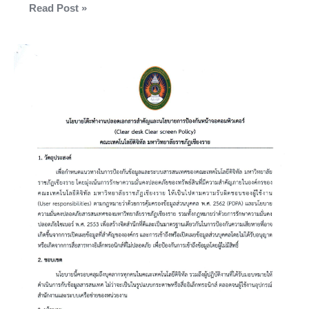
Read Post »
ประกาศ
นโยบาย
โต๊ะ
ทำงาน
ปลอด
เอกสาร
สำคัญ
และ
นโยบาย
การ
ป้องกัน
หน้า
จอ
คอมพิวเตอร์
(Clear
desk