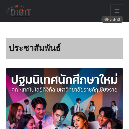
Skip
to
content
สลับสี
ประชาสัมพันธ์
กิจกรรม
ปฐมนิเทศ
นักศึกษา
ใหม่