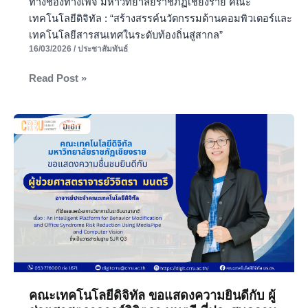
ทางช่องทางเพจ มหาวิทยาลัยราชภัฏเชียงราย คณะ
เทคโนโลยีดิจิทัล : “สร้างสรรค์นวัตกรรมด้านคอมพิวเตอร์และ
เทคโนโลยีสารสนเทศในระดับท้องถิ่นสู่สากล”
16/03/2026
/
ประชาสัมพันธ์
Read Post »
คณะ
เทคโนโลยี
ดิจิทัล
ขอ
แสดง
ความ
ยินดี
กับ
ผู้
ช่วย
ศาสตราจารย์
คณะเทคโนโลยีดิจิทัล ขอแสดงความยินดีกับ ผู้
วิจิต