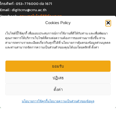
โทรศัพท์ : 053-776000 ต่อ 1671
Email :
digitcrru@crru.ac.th
Facebook :
คณะเทคโนโลยีดิจิทัล มร.ชร.
Cookies Policy
เว็บไซต์นี้ใช้คุกกี้ เพื่อมอบประสบการณ์การใช้งานที่ดีให้กับท่าน และเพื่อพัฒนา
แผนที่และการเดินทาง
คุณภาพการให้บริการเว็บไซต์ที่ตรงต่อความต้องการของท่านมากยิ่งขึ้น ท่าน
สามารถทราบรายละเอียดเกี่ยวกับคุกกี้ได้ที่ นโยบายการคุ้มครองข้อมูลส่วนบุคคล
และท่านสามารถจัดการความเป็นส่วนตัวของคุณได้เองโดยคลิกที่ ตั้งค่า
ยอมรับ
Click to accept marketing cookies and
ปฏิเสธ
enable this content
ตั้งค่า
สอบถามเพิ่มเติม
นโยบายการใช้คุกกี้
นโยบายความเป็นส่วนตัวของข้อมูล
Open c