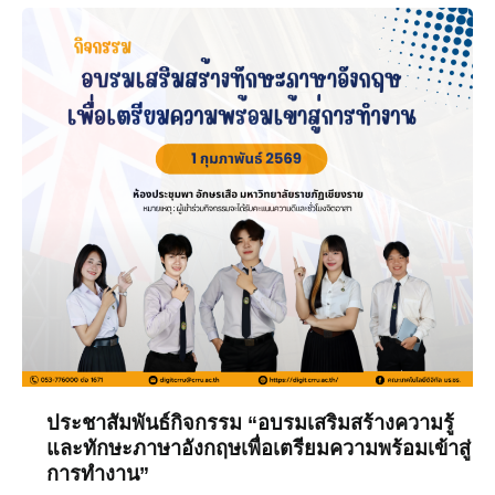
ประชาสัมพันธ์
กิจกรรม
“อบรม
เสริม
สร้าง
ความ
รู้
และ
ทักษะ
ภาษา
อังกฤษ
เพื่อ
เตรียม
ความ
พร้อม
เข้า
ประชาสัมพันธ์กิจกรรม “อบรมเสริมสร้างความรู้
สู่
และทักษะภาษาอังกฤษเพื่อเตรียมความพร้อมเข้าสู่
การทำงาน”
การ